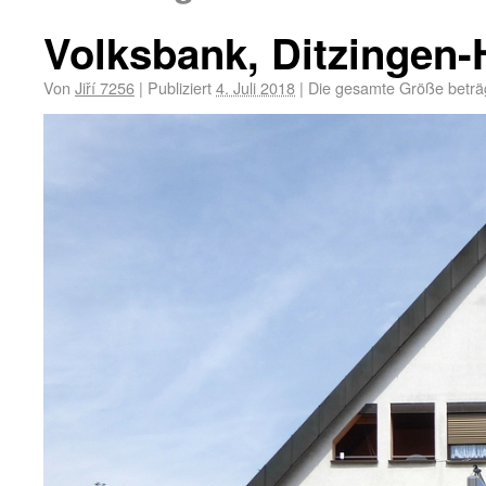
Volksbank, Ditzingen
Von
Jiří 7256
|
Publiziert
4. Juli 2018
|
Die gesamte Größe beträ