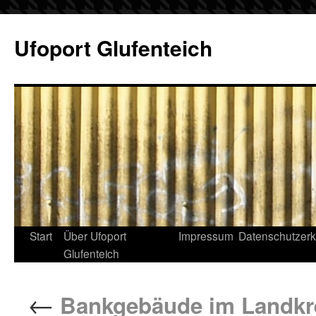
Ufoport Glufenteich
Start
Über Ufoport
Impressum
Datenschutzerk
Glufenteich
←
Bankgebäude im Landkr