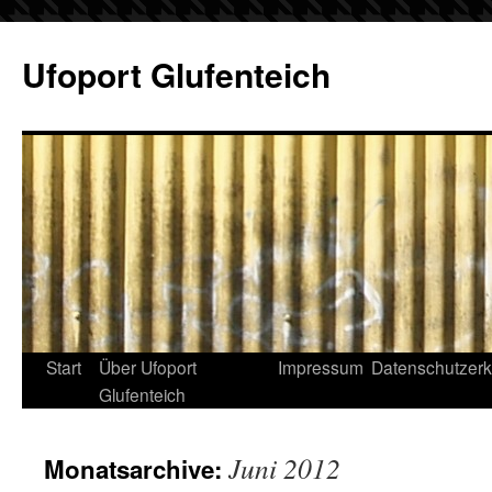
Ufoport Glufenteich
Start
Über Ufoport
Impressum
Datenschutzerk
Glufenteich
Juni 2012
Monatsarchive: