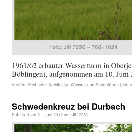
Foto: Jiří 7256 – 768×1024
1961/62 erbauter Wasserturm in Oberje
Böblingen), aufgenommen am 10. Juni 
Veröffentlicht unter
Architektur
,
Wasser- und Sendetürme
|
Hint
Schwedenkreuz bei Durbach
Publiziert am
21. Juni 2012
von
Jiří 7256