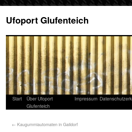
Ufoport Glufenteich
Start
Über Ufoport
Impressum
Datenschutzerk
Glufenteich
←
Kaugummiautomaten in Gaildorf